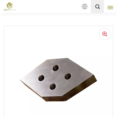
Deutsch
English
français
Deutsch
русский
italiano
español
Nederlands
العربية