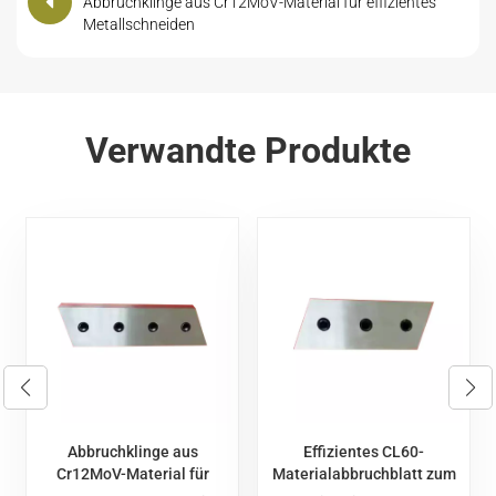
Abbruchklinge aus Cr12MoV-Material für effizientes
Metallschneiden
Verwandte Produkte
Effizientes CL60-
Robustes Scherblatt aus
Materialabbruchblatt zum
60Si2CrV-Material für die
n
Schneiden von
Verarbeitung von hartem