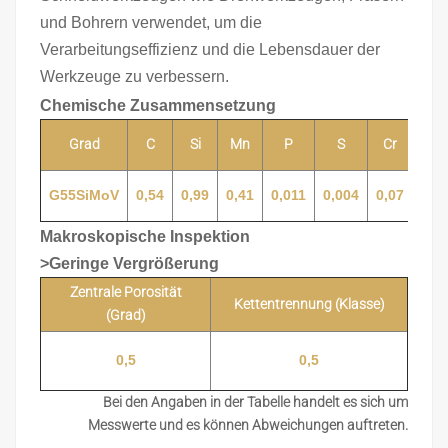
und Bohrern verwendet, um die
Verarbeitungseffizienz und die Lebensdauer der
Werkzeuge zu verbessern.
Chemische Zusammensetzung
Grad
C
Si
Mn
P
S
Cr
Ni
G55SiMoV
0,54
0,99
0,41
0,011
0,004
0,07
0,0
Makroskopische Inspektion
>Geringe Vergrößerung
Zentrale Porosität
Kettentrennung (Klasse)
(Grad)
0,5
0,5
Bei den Angaben in der Tabelle handelt es sich um
Messwerte und es können Abweichungen auftreten.