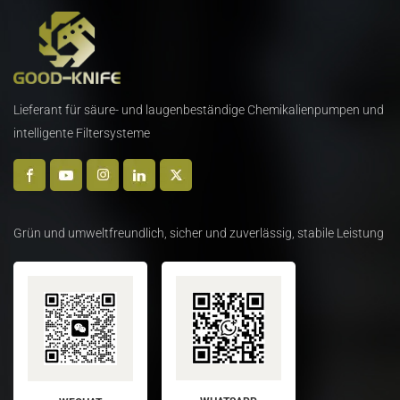
für geradlinige Schneiden
von Stahlschrott
von Stahlschrott
n
Lieferant für säure- und laugenbeständige Chemikalienpumpen und
intelligente Filtersysteme
Grün und umweltfreundlich, sicher und zuverlässig, stabile Leistung