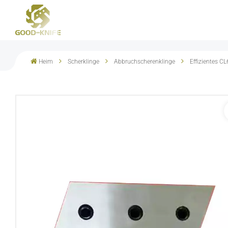
Heim
Scherklinge
Abbruchscherenklinge
Effizientes C