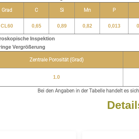
Grad
C
Si
Mn
P
CL60
0,65
0,89
0,82
0,013
0
roskopische Inspektion
ringe Vergrößerung
Zentrale Porosität (Grad)
1.0
Bei den Angaben in der Tabelle handelt es si
Detail