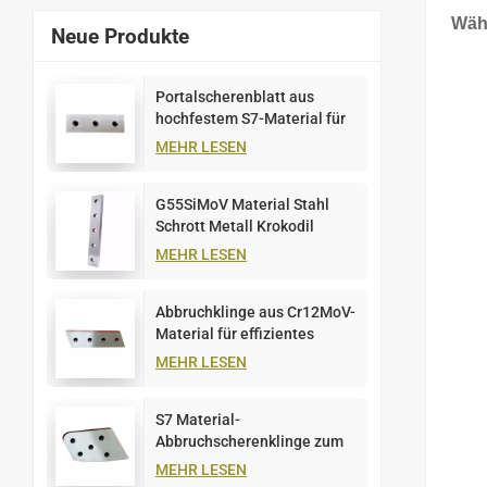
Wäh
Neue Produkte
Portalscherenblatt aus
hochfestem S7-Material für
Schrottplatten
MEHR LESEN
G55SiMoV Material Stahl
Schrott Metall Krokodil
Schere Klinge
MEHR LESEN
Abbruchklinge aus Cr12MoV-
Material für effizientes
Metallschneiden
MEHR LESEN
S7 Material-
Abbruchscherenklinge zum
Schneiden von Metallplatten
MEHR LESEN