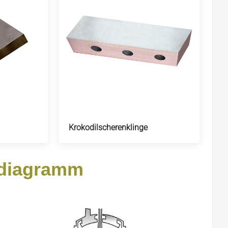
Krokodilscherenklinge
fdiagramm