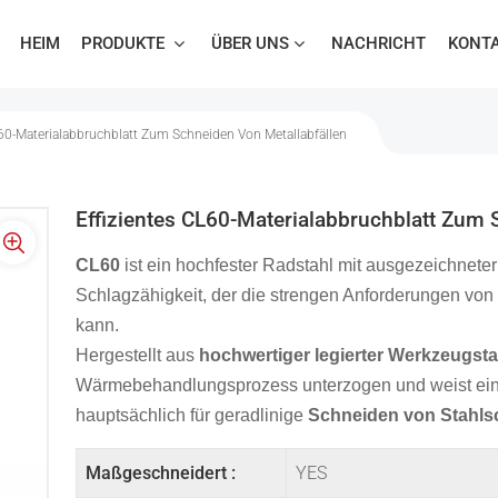
HEIM
PRODUKTE
ÜBER UNS
NACHRICHT
KONTA
L60-Materialabbruchblatt Zum Schneiden Von Metallabfällen
Effizientes CL60-Materialabbruchblatt Zum 
CL60
ist ein hochfester Radstahl mit ausgezeichnete
Schlagzähigkeit, der die strengen Anforderungen vo
kann.
Hergestellt aus
hochwertiger legierter Werkzeugsta
Wärmebehandlungsprozess unterzogen und weist eine 
hauptsächlich für geradlinige
Schneiden von Stahls
Maßgeschneidert :
YES