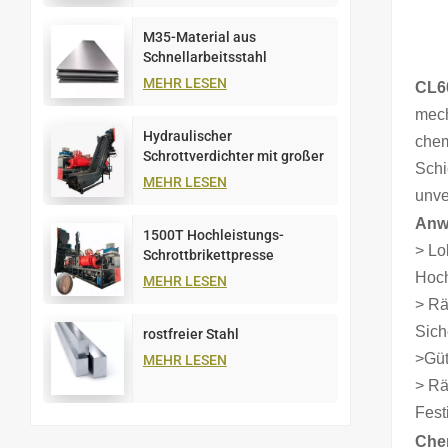
M35-Material aus
Schnellarbeitsstahl
MEHR LESEN
CL6
mech
Hydraulischer
chem
Schrottverdichter mit großer
Schi
Kapazität, 1000 t
MEHR LESEN
unve
Anw
1500T Hochleistungs-
> Lo
Schrottbrikettpresse
Hoch
MEHR LESEN
> Rä
Sich
rostfreier Stahl
>Güt
MEHR LESEN
> Rä
Fest
Che