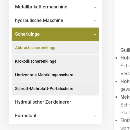
Metallbrikettiermaschine
hydraulische Maschine
Scherklinge
Abbruchscherenklinge
Guil
Hohe
Krokodilscherenklinge
Schn
Vers
Horizontale Mehrklingenschere
Hoh
Schrott-Mehrblatt-Portalschere
gewä
Mehr
Hydraulischer Zerkleinerer
Schn
Plat
Formstahl
Einf
wart