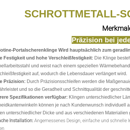
SCHROTTMETALL-S
Merkmal
Präzision bei jed
lotine-Portalscherenklinge Wird hauptsächlich zum geradl
 Festigkeit und hohe Verschleißfestigkeit:
Die Klinge beste
ellarbeitsstahl und weist nach einem speziellen Wärmebehand
chleißfestigkeit auf, wodurch die Lebensdauer verlängert wird.
e Präzision:
Durch Präzisionsschleifen werden die Maßgenauig
hrleistet und so die Geradheit und Schnittqualität der geschnitte
ere Spezifikationen verfügbar:
Klingen unterschiedlicher Län
eidkantenwinkeln können je nach Kundenwunsch individuell 
ten unterschiedlicher Dicke und aus verschiedenen Materialien
ache Installation:
Angemessenes Design, einfache und schnelle Ins
en