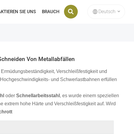
Deutsch
KTIEREN SIE UNS
BRAUCH
English
français
Schneiden Von Metallabfällen
Deutsch
r Ermüdungsbeständigkeit, Verschleißfestigkeit und
n Hochgeschwindigkeits- und Schwerlastbahnen erfüllen
русский
italiano
hl
oder
Schnellarbeitsstahl
, es wurde einem speziellen
extrem hohe Härte und Verschleißfestigkeit auf. Wird
español
chrott
Nederlands