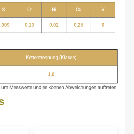
S
Cr
Ni
Cu
V
,009
0,13
0,02
0,25
0
Kettentrennung (Klasse)
1.0
ch um Messwerte und es können Abweichungen auftreten.
s