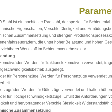
Parame
0
Stahl ist ein hochfester Radstahl, der speziell für Schienenf
anische Eigenschaften, Verschleißfestigkeit und Ermüdungsbes
ischen Zusammensetzung und strengen Produktionsprozesskontr
enenfahrzeugrädern, die unter hoher Belastung und hohen Gesc
rzichtbarer Werkstoff im Schienenverkehrssektor.
endung
komotivräder: Werden für Traktionslokomotiven verwendet, trag
geschwindigkeitsbetrieb ausgelegt.
der für Personenzüge: Werden für Personenzüge verwendet und
erheit.
erzugräder: Werden für Güterzüge verwendet und halten höher
der für Hochgeschwindigkeitszüge: Erfüllt die Anforderungen 
igkeit und hervorragender Verschleißfestigkeit
Widerstandsfähi
mische Zusammensetzung