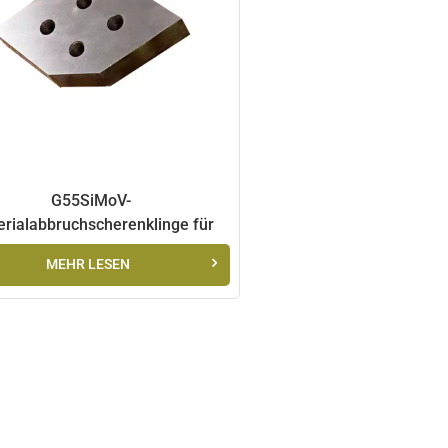
G55SiMoV-
rialabbruchscherenklinge für
Hochleistungsschneiden
MEHR LESEN