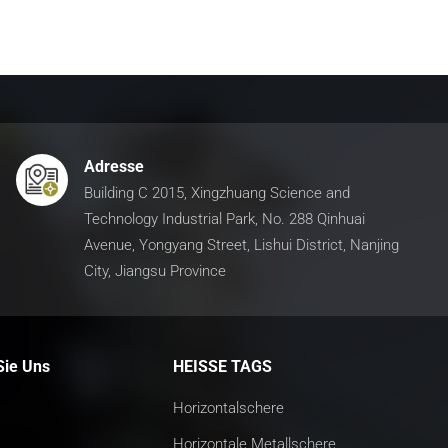
Adresse
Building C 2015, Xingzhuang Science and
Technology Industrial Park, No. 288 Qinhuai
Avenue, Yongyang Street, Lishui District, Nanjing
City, Jiangsu Province
Sie Uns
HEISSE TAGS
Horizontalschere
Horizontale Metallschere