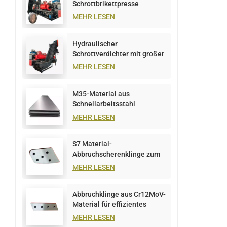
Schrottbrikettpresse
MEHR LESEN
Hydraulischer
Schrottverdichter mit großer
Kapazität, 1000 t
MEHR LESEN
M35-Material aus
Schnellarbeitsstahl
MEHR LESEN
S7 Material-
Abbruchscherenklinge zum
Schneiden von Metallplatten
MEHR LESEN
Abbruchklinge aus Cr12MoV-
Material für effizientes
Metallschneiden
MEHR LESEN