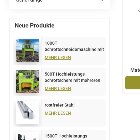
Neue Produkte
1000T
Schrottschneidemaschine mit
mehreren Klingen
MEHR LESEN
Mate
500T Hochleistungs-
Schrottschere mit mehreren
Klingen
MEHR LESEN
rostfreier Stahl
MEHR LESEN
1500T Hochleistungs-