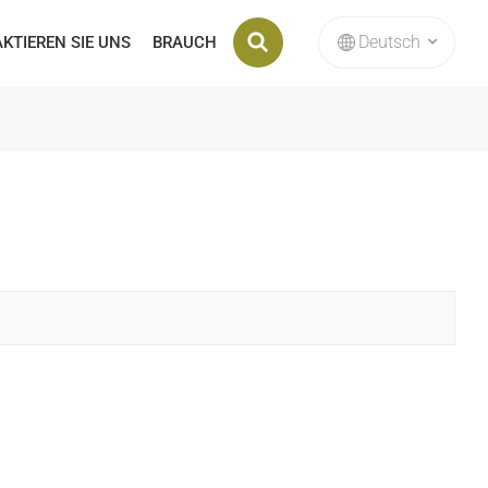
Deutsch
KTIEREN SIE UNS
BRAUCH
English
français
Deutsch
русский
italiano
español
Nederlands