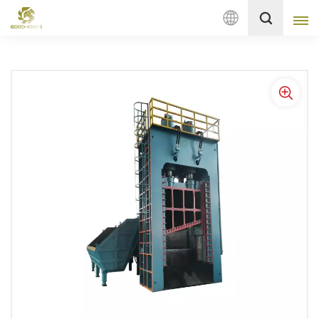
Deutsch
English
français
Deutsch
русский
italiano
español
Nederlands
العربية