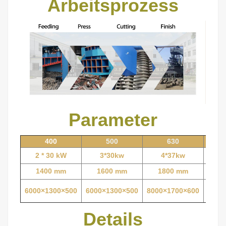
Arbeitsprozess
Parameter
400
500
630
2 * 30 kW
3*30kw
4*37kw
5
1400 mm
1600 mm
1800 mm
2
6000×1300×500
6000×1300×500
8000×1700×600
8000
Details