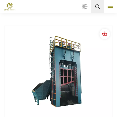
Deutsch
English
français
Deutsch
русский
italiano
español
Nederlands
العربية