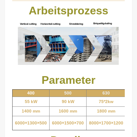
Arbeitsprozess
Parameter
400
500
630
55 kW
90 kW
75*2kw
1400 mm
1600 mm
1800 mm
6000×1300×500
6000×1500×700
8000×1700×1200
800