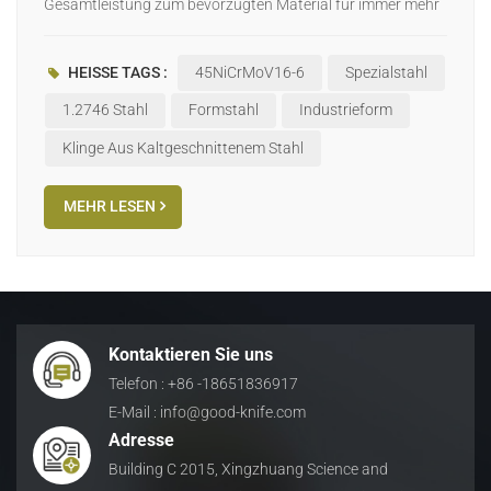
Gesamtleistung zum bevorzugten Material für immer mehr
Ingenieure und Fertigungsexperten. Dieser Artikel
untersucht ausführlich die Kerneigenschaften,
HEISSE TAGS :
45NiCrMoV16-6
Spezialstahl
Anwendungsvorteile und warum Werkstoff 1.2746 sticht
unter vielen Materialien hervor. Grundlegende
1.2746 Stahl
Formstahl
Industrieform
Eigenschaften von Werkstoff 1.27461,2746 ist ein
Klinge Aus Kaltgeschnittenem Stahl
vorgehärteter Kunststoffformenstahl mit folgenden
herausragenden Eigenschaften: Hervorragende
MEHR LESEN
Verarbeitungseigenschaften: im Werk auf ca. 30-34HRC
vorgehärtet, kann direkt verarbeitet und verwendet werden
Hervorragende Polierleistung: Erzielt einen
Spiegelpoliereffekt und erfüllt hohe Anforderungen an die
Oberflächengüte Gute Dimensionsstabilität: geringe
Verformung während der Wärmebehandlung, wodurch die
Kontaktieren Sie uns
Maßgenauigkeit von Präzisionsteilen gewährleistet wird
Telefon : +86 -18651836917
Ausgewogene Festigkeit und Zähigkeit: gute
E-Mail : info@good-knife.com
Schlagfestigkeit bei ausreichender Härte Hervorragende
Adresse
Korrosionsbeständigkeit: besonders geeignet für
Building C 2015, Xingzhuang Science and
Formmaterialien wie PVC