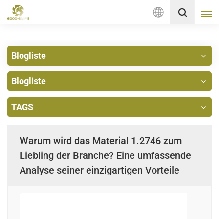
Deutsch
Blogliste
English
Blogliste
français
Deutsch
TAGS
русский
Warum wird das Material 1.2746 zum
italiano
Liebling der Branche? Eine umfassende
Analyse seiner einzigartigen Vorteile
español
Nederlands
العربية