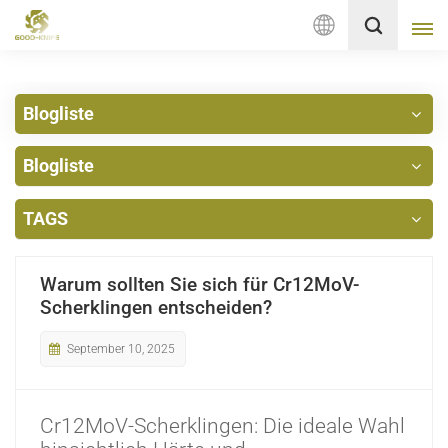
Deutsch
Blogliste
English
Blogliste
français
Deutsch
TAGS
русский
Warum sollten Sie sich für Cr12MoV-
italiano
Scherklingen entscheiden?
español
September 10, 2025
Nederlands
Cr12MoV-Scherklingen: Die ideale Wahl
العربية