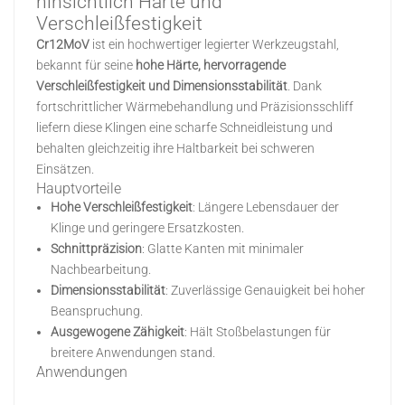
hinsichtlich Härte und
Verschleißfestigkeit
日本語
Cr12MoV
ist ein hochwertiger legierter Werkzeugstahl,
bekannt für seine
hohe Härte, hervorragende
Indonesia
Verschleißfestigkeit und Dimensionsstabilität
. Dank
fortschrittlicher Wärmebehandlung und Präzisionsschliff
liefern diese Klingen eine scharfe Schneidleistung und
behalten gleichzeitig ihre Haltbarkeit bei schweren
Einsätzen.
Hauptvorteile
Hohe Verschleißfestigkeit
: Längere Lebensdauer der
Klinge und geringere Ersatzkosten.
Schnittpräzision
: Glatte Kanten mit minimaler
Nachbearbeitung.
Dimensionsstabilität
: Zuverlässige Genauigkeit bei hoher
Beanspruchung.
Ausgewogene Zähigkeit
: Hält Stoßbelastungen für
breitere Anwendungen stand.
Anwendungen