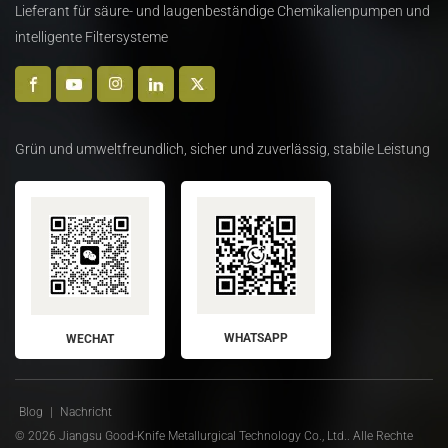
Lieferant für säure- und laugenbeständige Chemikalienpumpen und
intelligente Filtersysteme
Grün und umweltfreundlich, sicher und zuverlässig, stabile Leistung
WHATSAPP
WECHAT
Blog
|
Nachricht
© 2026 Jiangsu Good-Knife Metallurgical Technology Co., Ltd.. Alle Rechte