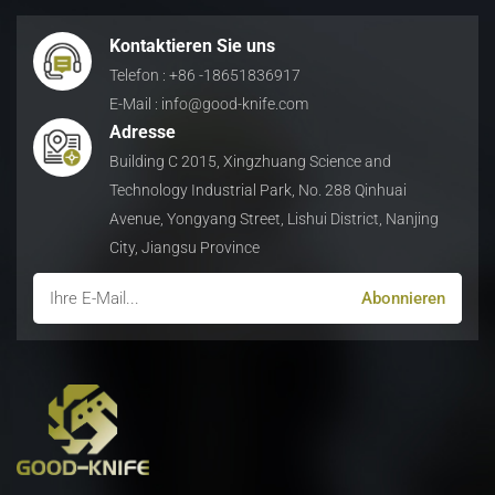
Kontaktieren Sie uns
Telefon : +86 -18651836917
E-Mail : info@good-knife.com
Adresse
Building C 2015, Xingzhuang Science and
Technology Industrial Park, No. 288 Qinhuai
Avenue, Yongyang Street, Lishui District, Nanjing
City, Jiangsu Province