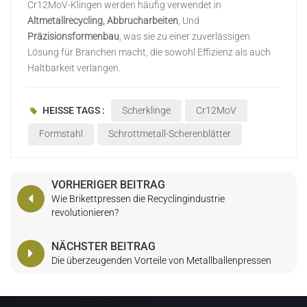
Cr12MoV-Klingen werden häufig verwendet in
Altmetallrecycling, Abbrucharbeiten
, Und
Präzisionsformenbau
, was sie zu einer zuverlässigen
Lösung für Branchen macht, die sowohl Effizienz als auch
Haltbarkeit verlangen.
HEISSE TAGS :
Scherklinge
Cr12MoV
Formstahl
Schrottmetall-Scherenblätter
VORHERIGER BEITRAG
Wie Brikettpressen die Recyclingindustrie
revolutionieren?
NÄCHSTER BEITRAG
Die überzeugenden Vorteile von Metallballenpressen