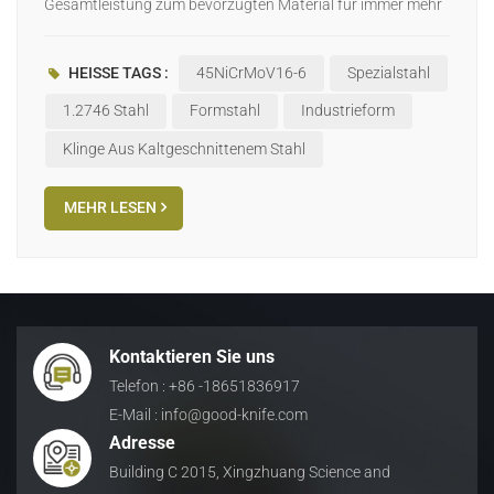
Gesamtleistung zum bevorzugten Material für immer mehr
Ingenieure und Fertigungsexperten. Dieser Artikel
untersucht ausführlich die Kerneigenschaften,
HEISSE TAGS :
45NiCrMoV16-6
Spezialstahl
Anwendungsvorteile und warum Werkstoff 1.2746 sticht
unter vielen Materialien hervor. Grundlegende
1.2746 Stahl
Formstahl
Industrieform
Eigenschaften von Werkstoff 1.27461,2746 ist ein
Klinge Aus Kaltgeschnittenem Stahl
vorgehärteter Kunststoffformenstahl mit folgenden
herausragenden Eigenschaften: Hervorragende
MEHR LESEN
Verarbeitungseigenschaften: im Werk auf ca. 30-34HRC
vorgehärtet, kann direkt verarbeitet und verwendet werden
Hervorragende Polierleistung: Erzielt einen
Spiegelpoliereffekt und erfüllt hohe Anforderungen an die
Oberflächengüte Gute Dimensionsstabilität: geringe
Verformung während der Wärmebehandlung, wodurch die
Kontaktieren Sie uns
Maßgenauigkeit von Präzisionsteilen gewährleistet wird
Telefon : +86 -18651836917
Ausgewogene Festigkeit und Zähigkeit: gute
E-Mail : info@good-knife.com
Schlagfestigkeit bei ausreichender Härte Hervorragende
Adresse
Korrosionsbeständigkeit: besonders geeignet für
Building C 2015, Xingzhuang Science and
Formmaterialien wie PVC