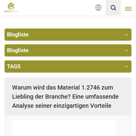
Deutsch
Blogliste
English
Blogliste
français
Deutsch
TAGS
русский
Warum wird das Material 1.2746 zum
italiano
Liebling der Branche? Eine umfassende
Analyse seiner einzigartigen Vorteile
español
Nederlands
العربية