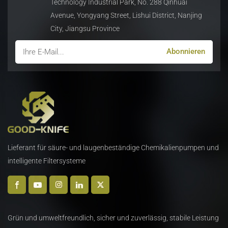
Technology Industrial Park, No. 288 Qinhuai
seine hohe Härte und
seine hohe Härte und
Avenue, Yongyang Street, Lishui District, Nanjing
Verschleißfestigkeit.
Verschleißfestigkeit.
City, Jiangsu Province
Lieferant für säure- und laugenbeständige Chemikalienpumpen und
intelligente Filtersysteme
Grün und umweltfreundlich, sicher und zuverlässig, stabile Leistung