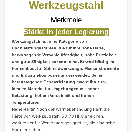
Werkzeugstahl
Merkmale
Stärke in jeder Legierung
Werkzeugstahl ist eine Kategorie von
Hochleistungsstählen, die für ihre hohe Härte,
hervorragende Verschleißfestigkeit, hohe Festigkeit
und gute Zähigkeit bekannt sind. Er wird häufig im
Formenbau, für Schneidwerkzeuge, Messinstrumente
und Industriekomponenten verwendet. Seine
herausragende Gesamtleistung macht ihn zum
idealen Material für Umgebungen mit hoher
Belastung, hohem Verschleiß und hohen
Temperaturen.
Hohe Härte
:
Nach der Wärmebehandlung kann die
Härte von Werkzeugstahl 50–70 HRC erreichen,
wodurch er für Werkzeuge geeignet ist, die eine hohe
Härte erfordern.