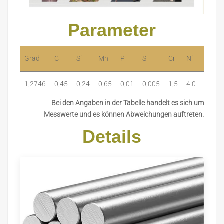
Parameter
Grad
C
Si
Mn
P
S
Cr
Ni
Mo
1,2746
0,45
0,24
0,65
0,01
0,005
1,5
4.0
0,8
Bei den Angaben in der Tabelle handelt es sich um
Messwerte und es können Abweichungen auftreten.
Details