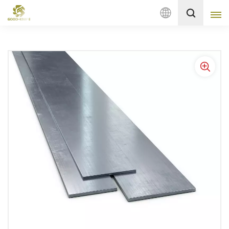
Deutsch
English
français
Deutsch
русский
italiano
español
Nederlands
العربية