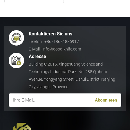
日本語
Indonesia
Kontaktieren Sie uns
Telefon : +86 -18651836917
E-Mail : info@good-knife.com
Adresse
Building C 2015, Xingzhuang Science and
Technology Industrial Park, No. 288 Qinhuai
Avenue, Yongyang Street, Lishui District, Nanjing
City, Jiangsu Province