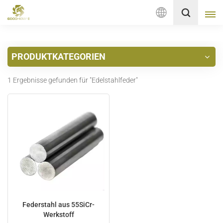
Deutsch
PRODUKTKATEGORIEN
English
1 Ergebnisse gefunden für "Edelstahlfeder"
français
Deutsch
русский
italiano
español
Nederlands
Federstahl aus 55SiCr-
Werkstoff
العربية