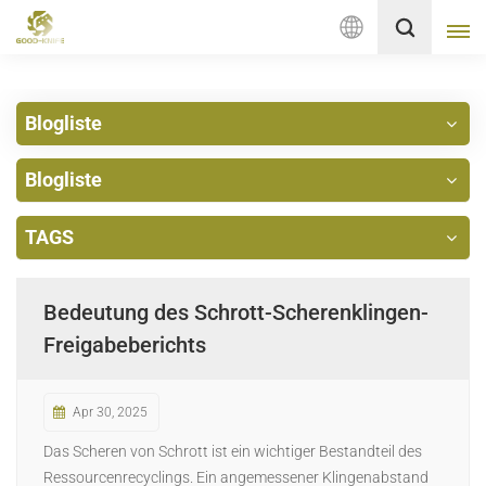
Deutsch
Blogliste
English
Blogliste
français
Deutsch
TAGS
русский
Bedeutung des Schrott-Scherenklingen-
italiano
Freigabeberichts
español
Apr 30, 2025
Nederlands
Das Scheren von Schrott ist ein wichtiger Bestandteil des
العربية
Ressourcenrecyclings. Ein angemessener Klingenabstand