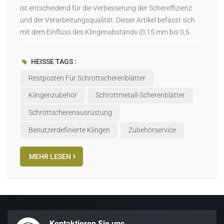
ist entscheidend für die Verbesserung der Schereffizienz
日本語
und der Verarbeitungsqualität. Dieser Artikel befasst sich
mit dem Einfluss des Klingenabstands (0,15 mm bis 0,5
Indonesia
mm) auf Scherwirkung, Werkzeugstandzeit,
Energieverbrauch und Schrottqualität. Definition und
HEISSE TAGS :
Einfluss des BlattspaltsDer Messerspalt ist der Abstand
Restposten Für Schrottscherenblätter
zwischen zwei Messern und beeinflusst direkt die
Scherkraft, den Metallbruch und die Scherqualität. Ein zu
Klingenzubehör
Schrottmetall-Scherenblätter
kleiner Spalt kann zu erhöhtem Werkzeugverschleiß führen,
Schrottscherenausrüstung
während ein zu großer Spalt die Scherleistung und die
Recyclingqualität beeinträchtigt. Einfluss des Klingenspalts
Benutzerdefinierte Klingen
Zubehörservice
auf die ScherwirkungScherkraft: Ein angemessener
Abstand trägt dazu bei, die Scherkraft zu reduzieren und die
MEHR LESEN
Effizienz zu verbessern. Ein zu kleiner oder zu großer
Abstand erhöht den Energieverbrauch oder führt zu
unvollständigem Scheren.Scherqualität: Ein geeigneter
Spalt kann Grate und unregelmäßige Brüche reduzieren und
die Reinheit der recycelten Materialien verbessern. Einfluss
Kontaktieren Sie uns