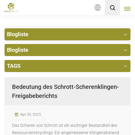
Deutsch
Blogliste
English
Blogliste
français
Deutsch
TAGS
русский
Bedeutung des Schrott-Scherenklingen-
italiano
Freigabeberichts
español
Apr 30, 2025
Nederlands
Das Scheren von Schrott ist ein wichtiger Bestandteil des
العربية
Ressourcenrecyclings. Ein angemessener Klingenabstand