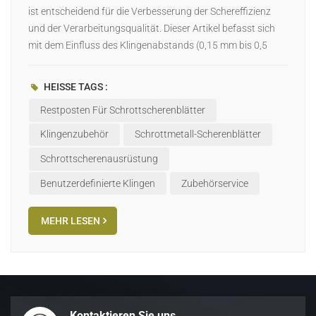
ist entscheidend für die Verbesserung der Schereffizienz
日本語
und der Verarbeitungsqualität. Dieser Artikel befasst sich
mit dem Einfluss des Klingenabstands (0,15 mm bis 0,5
Indonesia
mm) auf Scherwirkung, Werkzeugstandzeit,
Energieverbrauch und Schrottqualität. Definition und
HEISSE TAGS :
Einfluss des BlattspaltsDer Messerspalt ist der Abstand
Restposten Für Schrottscherenblätter
zwischen zwei Messern und beeinflusst direkt die
Scherkraft, den Metallbruch und die Scherqualität. Ein zu
Klingenzubehör
Schrottmetall-Scherenblätter
kleiner Spalt kann zu erhöhtem Werkzeugverschleiß führen,
Schrottscherenausrüstung
während ein zu großer Spalt die Scherleistung und die
Recyclingqualität beeinträchtigt. Einfluss des Klingenspalts
Benutzerdefinierte Klingen
Zubehörservice
auf die ScherwirkungScherkraft: Ein angemessener
Abstand trägt dazu bei, die Scherkraft zu reduzieren und die
MEHR LESEN
Effizienz zu verbessern. Ein zu kleiner oder zu großer
Abstand erhöht den Energieverbrauch oder führt zu
unvollständigem Scheren.Scherqualität: Ein geeigneter
Spalt kann Grate und unregelmäßige Brüche reduzieren und
die Reinheit der recycelten Materialien verbessern. Einfluss
Kontaktieren Sie uns