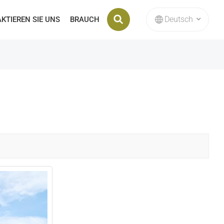
Deutsch
KTIEREN SIE UNS
BRAUCH
English
français
Deutsch
русский
italiano
español
Nederlands