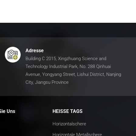
Adresse
Building C 2015, Xingzhuang Science and
Technology Industrial Park, No. 288 Qinhuai
Avenue, Yongyang Street, Lishui District, Nanjing
City, Jiangsu Province
Sie Uns
HEISSE TAGS
Horizontalschere
Horizontale Metallschere