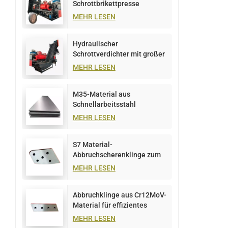
Schrottbrikettpresse
MEHR LESEN
Hydraulischer
Schrottverdichter mit großer
Kapazität, 1000 t
MEHR LESEN
M35-Material aus
Schnellarbeitsstahl
MEHR LESEN
S7 Material-
Abbruchscherenklinge zum
Schneiden von Metallplatten
MEHR LESEN
Abbruchklinge aus Cr12MoV-
Material für effizientes
Metallschneiden
MEHR LESEN