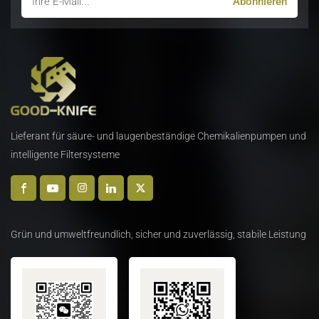
ein schnelles Schneiden
ein schnelles Schneiden
hochfester
hochfester
Metallmaterialien. Sie
Metallmaterialien. Sie
zeichnet sich durch hohe
zeichnet sich durch hohe
Stabilität, große
Stabilität, große
Scherkraft und hohe
Scherkraft und hohe
Arbeitseffizienz aus.
Arbeitseffizienz aus.
Lieferant für säure- und laugenbeständige Chemikalienpumpen und
intelligente Filtersysteme
Grün und umweltfreundlich, sicher und zuverlässig, stabile Leistung