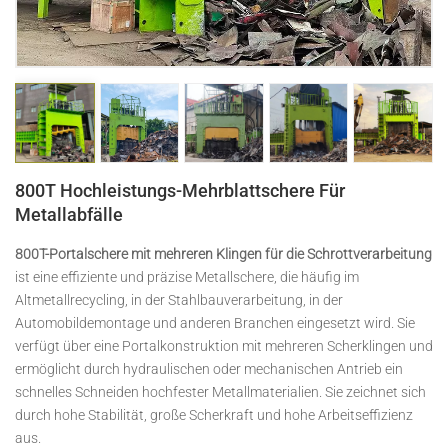
日本語
Indonesia
800T Hochleistungs-Mehrblattschere Für
Metallabfälle
800T-Portalschere mit mehreren Klingen für die Schrottverarbeitung
ist eine effiziente und präzise Metallschere, die häufig im
Altmetallrecycling, in der Stahlbauverarbeitung, in der
Automobildemontage und anderen Branchen eingesetzt wird. Sie
verfügt über eine Portalkonstruktion mit mehreren Scherklingen und
ermöglicht durch hydraulischen oder mechanischen Antrieb ein
schnelles Schneiden hochfester Metallmaterialien. Sie zeichnet sich
durch hohe Stabilität, große Scherkraft und hohe Arbeitseffizienz
aus.