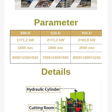
Parameter
500-D
630-D
800-D
1×71,2 kW
2×71,2 kW
2×83,8 kW
3
1600 mm
1800 mm
2000 mm
6000×1500×650
7000×2400×900
8000×1900×1100
600
Details