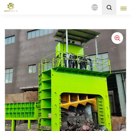
Deutsch
English
français
Deutsch
русский
italiano
español
Nederlands
العربية