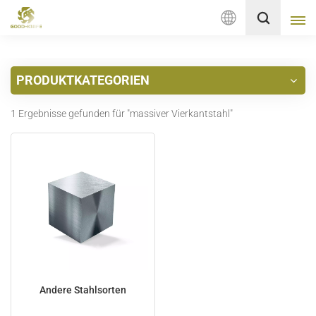
Deutsch
PRODUKTKATEGORIEN
English
1 Ergebnisse gefunden für "massiver Vierkantstahl"
français
Deutsch
русский
italiano
español
Nederlands
Andere Stahlsorten
العربية