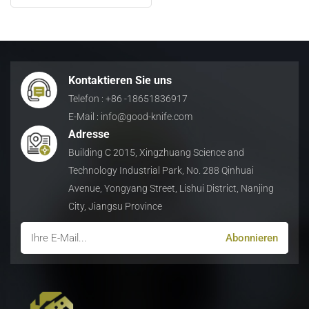
日本語
Indonesia
Kontaktieren Sie uns
Telefon : +86 -18651836917
E-Mail : info@good-knife.com
Adresse
Building C 2015, Xingzhuang Science and
Technology Industrial Park, No. 288 Qinhuai
Avenue, Yongyang Street, Lishui District, Nanjing
City, Jiangsu Province