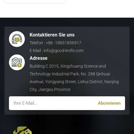
Schneiden von
Schrottplatten
日本語
Indonesia
Kontaktieren Sie uns
Telefon : +86 -18651836917
E-Mail : info@good-knife.com
Adresse
Building C 2015, Xingzhuang Science and
Technology Industrial Park, No. 288 Qinhuai
Avenue, Yongyang Street, Lishui District, Nanjing
City, Jiangsu Province