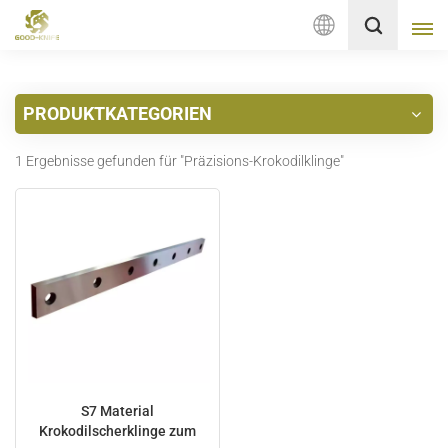
Deutsch
PRODUKTKATEGORIEN
English
1 Ergebnisse gefunden für "Präzisions-Krokodilklinge"
français
Deutsch
русский
italiano
español
Nederlands
S7 Material
Krokodilscherklinge zum
العربية