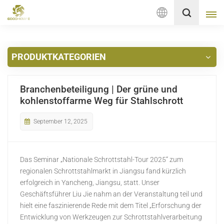
Deutsch
PRODUKTKATEGORIEN
English
français
Branchenbeteiligung | Der grüne und
kohlenstoffarme Weg für Stahlschrott
Deutsch
September 12, 2025
русский
italiano
Das Seminar „Nationale Schrottstahl-Tour 2025“ zum
regionalen Schrottstahlmarkt in Jiangsu fand kürzlich
español
erfolgreich in Yancheng, Jiangsu, statt. Unser
Geschäftsführer Liu Jie nahm an der Veranstaltung teil und
Nederlands
hielt eine faszinierende Rede mit dem Titel „Erforschung der
Entwicklung von Werkzeugen zur Schrottstahlverarbeitung
العربية