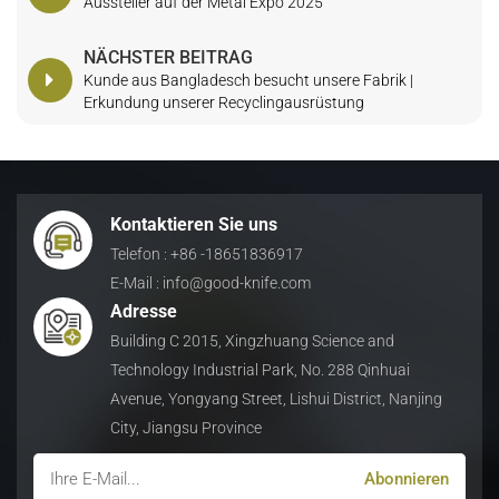
Aussteller auf der Metal Expo 2025
NÄCHSTER BEITRAG
Kunde aus Bangladesch besucht unsere Fabrik |
Erkundung unserer Recyclingausrüstung
Kontaktieren Sie uns
Telefon : +86 -18651836917
E-Mail : info@good-knife.com
Adresse
Building C 2015, Xingzhuang Science and
Technology Industrial Park, No. 288 Qinhuai
Avenue, Yongyang Street, Lishui District, Nanjing
City, Jiangsu Province