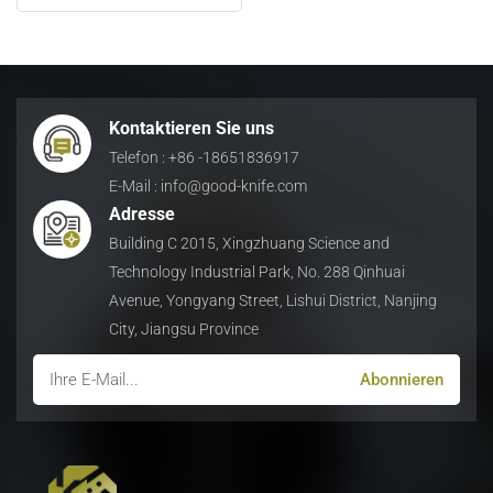
Krokodilschere aus
Altmetall
日本語
Indonesia
Kontaktieren Sie uns
Telefon : +86 -18651836917
E-Mail : info@good-knife.com
Adresse
Building C 2015, Xingzhuang Science and
Technology Industrial Park, No. 288 Qinhuai
Avenue, Yongyang Street, Lishui District, Nanjing
City, Jiangsu Province