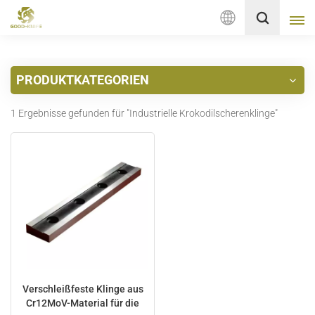
Deutsch
PRODUKTKATEGORIEN
English
1 Ergebnisse gefunden für "Industrielle Krokodilscherenklinge"
français
Deutsch
русский
italiano
español
Nederlands
Verschleißfeste Klinge aus
Cr12MoV-Material für die
العربية