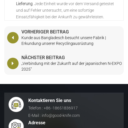
Lieferung
. Jede Einheit wurde vor dem Versand getestet
und auf Fehler untersucht, um eine sofortige
Einsatzfähigkeit bei der Ankunft zu gewährleisten.
VORHERIGER BEITRAG
Kunde aus Bangladesch besucht unsere Fabrik |
Erkundung unserer Recyclingausrüstung
NÄCHSTER BEITRAG
„Verbindung mit der Zukunft auf der japanischen N-EXPO
2025“
Kontaktieren Sie uns
Telefon : +86 -18651836917
E-Mail : info@good-knife.com
Adresse