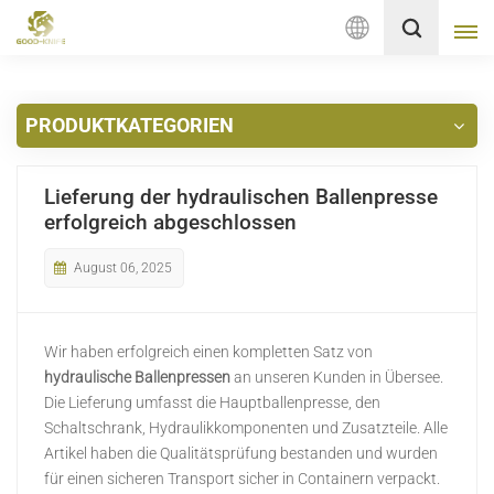
Deutsch
PRODUKTKATEGORIEN
English
français
Lieferung der hydraulischen Ballenpresse
erfolgreich abgeschlossen
Deutsch
August 06, 2025
русский
italiano
Wir haben erfolgreich einen kompletten Satz von
hydraulische Ballenpressen
an unseren Kunden in Übersee.
español
Die Lieferung umfasst die Hauptballenpresse, den
Schaltschrank, Hydraulikkomponenten und Zusatzteile. Alle
Nederlands
Artikel haben die Qualitätsprüfung bestanden und wurden
für einen sicheren Transport sicher in Containern verpackt.
العربية