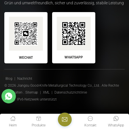
Grün und umweltfreundlich, sicher und zuverlässig, stabile Leistung
WHATSAPP
WECHAT
Blog
|
Nachricht
© 2026 Jiangsu Good-Knife Metallurgical Technology Co., Ltd.. Alle Rechte
vorbehalten .
Sitemap
|
XML
|
Datenschutzrichtlinie
IPv6-Netzwerk unterstützt
Heim
Produkte
Kontakt
WhatsApp