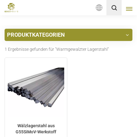
Deutsch
PRODUKTKATEGORIEN
English
1 Ergebnisse gefunden für "Warmgewalzter Lagerstahl"
français
Deutsch
русский
italiano
español
Nederlands
Wälzlagerstahl aus
G55SiMoV-Werkstoff
العربية