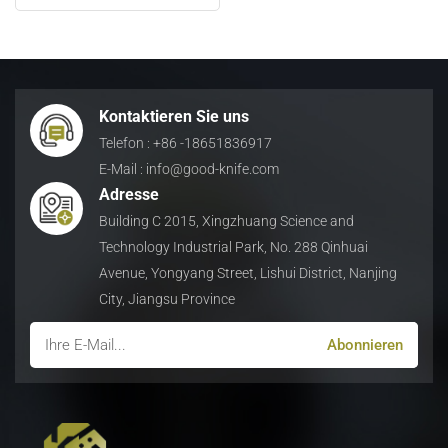
日本語
Indonesia
Kontaktieren Sie uns
Telefon : +86 -18651836917
E-Mail : info@good-knife.com
Adresse
Building C 2015, Xingzhuang Science and
Technology Industrial Park, No. 288 Qinhuai
Avenue, Yongyang Street, Lishui District, Nanjing
City, Jiangsu Province