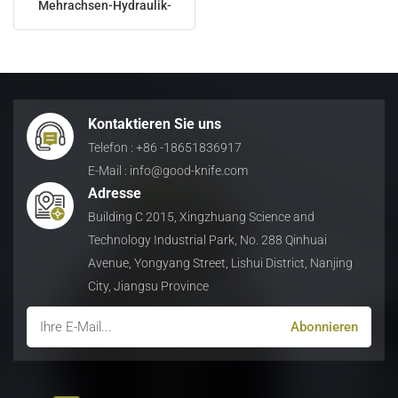
Mehrachsen-Hydraulik-
Zerkleinerungsmaschine
日本語
Indonesia
Kontaktieren Sie uns
Telefon : +86 -18651836917
E-Mail : info@good-knife.com
Adresse
Building C 2015, Xingzhuang Science and
Technology Industrial Park, No. 288 Qinhuai
Avenue, Yongyang Street, Lishui District, Nanjing
City, Jiangsu Province