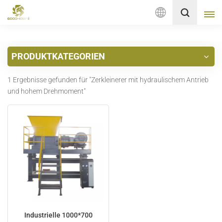
Deutsch
PRODUKTKATEGORIEN
English
1 Ergebnisse gefunden für "Zerkleinerer mit hydraulischem Antrieb
français
und hohem Drehmoment"
Deutsch
русский
italiano
español
Nederlands
Industrielle 1000*700
العربية