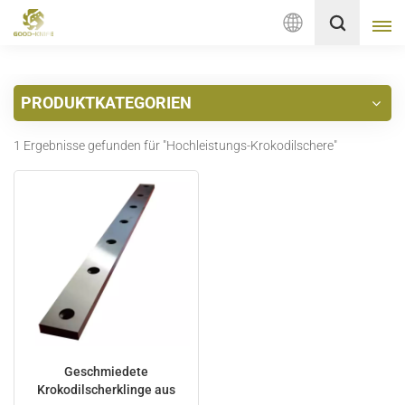
Deutsch
PRODUKTKATEGORIEN
English
1 Ergebnisse gefunden für "Hochleistungs-Krokodilschere"
français
Deutsch
русский
italiano
español
Nederlands
Geschmiedete
Krokodilscherklinge aus
العربية