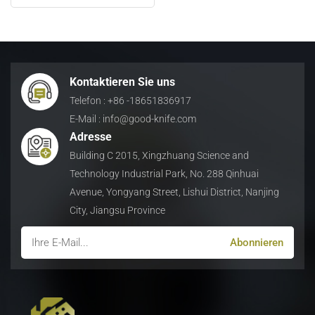
Material 60Si2CrV zum
Schneiden von Altmetall
日本語
Indonesia
Kontaktieren Sie uns
Telefon : +86 -18651836917
E-Mail : info@good-knife.com
Adresse
Building C 2015, Xingzhuang Science and
Technology Industrial Park, No. 288 Qinhuai
Avenue, Yongyang Street, Lishui District, Nanjing
City, Jiangsu Province