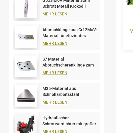
G55SiMoV Material Stahl
Schrott Metall Krokodil
Schere Klinge
MEHR LESEN
Abbruchklinge aus Cr12MoV-
M
Material für effizientes
Metallschneiden
MEHR LESEN
S7 Material-
Abbruchscherenklinge zum
Schneiden von Metallplatten
MEHR LESEN
M35-Material aus
Schnellarbeitsstahl
MEHR LESEN
Hydraulischer
Schrottverdichter mit großer
Kapazität, 1000 t
MEHR LESEN