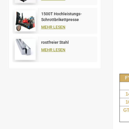
1500T Hochleistungs-
Schrottbrikettpresse
MEHR LESEN
rostfreier Stahl
MEHR LESEN
F
1
1
GT