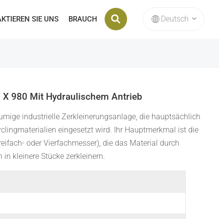
Deutsch
KTIEREN SIE UNS
BRAUCH
English
français
 X 980 Mit Hydraulischem Antrieb
Deutsch
lumige industrielle Zerkleinerungsanlage, die hauptsächlich
clingmaterialien eingesetzt wird. Ihr Hauptmerkmal ist die
русский
ifach- oder Vierfachmesser), die das Material durch
italiano
n kleinere Stücke zerkleinern.
español
Nederlands