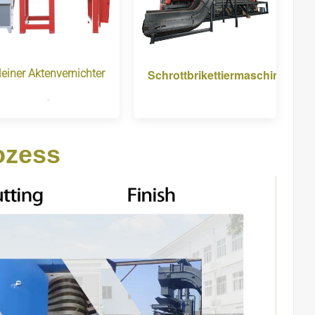
leiner Aktenvernichter
Schrottbrikettiermaschine
.
ozess