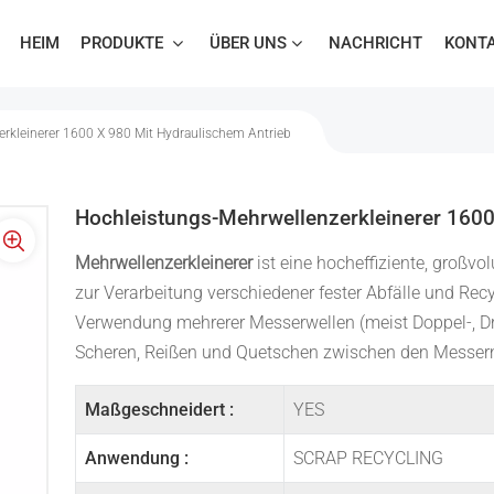
HEIM
PRODUKTE
ÜBER UNS
NACHRICHT
KONTA
rkleinerer 1600 X 980 Mit Hydraulischem Antrieb
Hochleistungs-Mehrwellenzerkleinerer 1600
Mehrwellenzerkleinerer
ist eine hocheffiziente, großvo
zur Verarbeitung verschiedener fester Abfälle und Recy
Verwendung mehrerer Messerwellen (meist Doppel-, Dre
Scheren, Reißen und Quetschen zwischen den Messern i
Maßgeschneidert :
YES
Anwendung :
SCRAP RECYCLING