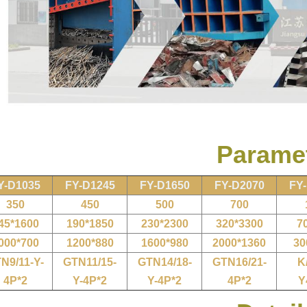
Parame
Y-D1035
FY-D1245
FY-D1650
FY-D2070
FY
350
450
500
700
45*1600
190*1850
230*2300
320*3300
7
000*700
1200*880
1600*980
2000*1360
30
N9/11-Y-
GTN11/15-
GTN14/18-
GTN16/21-
K
4P*2
Y-4P*2
Y-4P*2
4P*2
Y