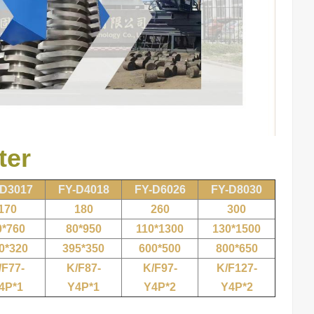
ter
-D3017
FY-D4018
FY-D6026
FY-D8030
170
180
260
300
0*760
80*950
110*1300
130*1500
0*320
395*350
600*500
800*650
/F77-
K/F87-
K/F97-
K/F127-
4P*1
Y4P*1
Y4P*2
Y4P*2