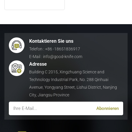
日本語
Indonesia
Kontaktieren Sie uns
Telefon : +86 -18651836917
E-Mail : info@good-knife.com
Adresse
Building C 2015, Xingzhuang Science and
Technology Industrial Park, No. 288 Qinhuai
Avenue, Yongyang Street, Lishui District, Nanjing
City, Jiangsu Province