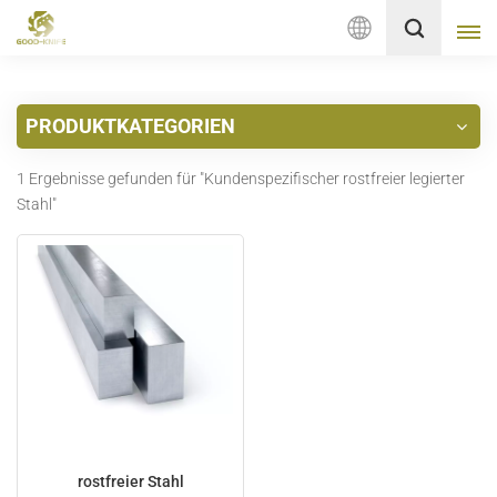
Deutsch
PRODUKTKATEGORIEN
English
1 Ergebnisse gefunden für "Kundenspezifischer rostfreier legierter
français
Stahl"
Deutsch
русский
italiano
español
Nederlands
rostfreier Stahl
العربية