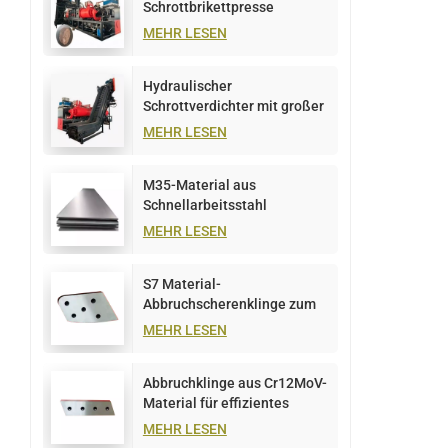
Schrottbrikettpresse
MEHR LESEN
Hydraulischer
Schrottverdichter mit großer
Kapazität, 1000 t
MEHR LESEN
M35-Material aus
Schnellarbeitsstahl
MEHR LESEN
S7 Material-
Abbruchscherenklinge zum
Schneiden von Metallplatten
MEHR LESEN
Abbruchklinge aus Cr12MoV-
Material für effizientes
Metallschneiden
MEHR LESEN