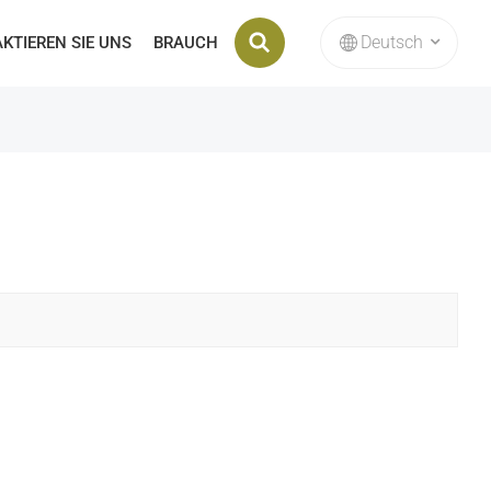
Deutsch
KTIEREN SIE UNS
BRAUCH
English
français
Deutsch
русский
italiano
español
Nederlands