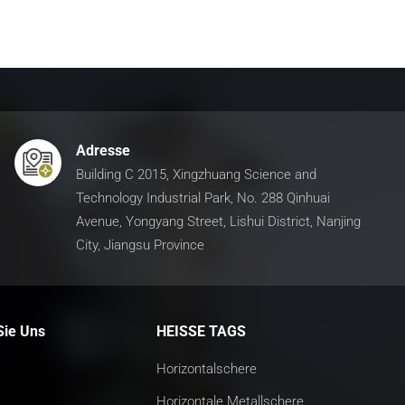
Adresse
Building C 2015, Xingzhuang Science and
Technology Industrial Park, No. 288 Qinhuai
Avenue, Yongyang Street, Lishui District, Nanjing
City, Jiangsu Province
Sie Uns
HEISSE TAGS
Horizontalschere
Horizontale Metallschere